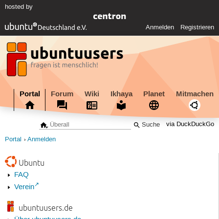
hosted by
Anmelden
Registrieren
Portal
Forum
Wiki
Ikhaya
Planet
Mitmachen
via DuckDuckGo
Portal
Anmelden
Ubuntu
FAQ
Verein
ubuntuusers.de