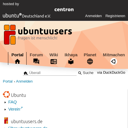
hosted by
Anmelden
Registrieren
Portal
Forum
Wiki
Ikhaya
Planet
Mitmachen
via DuckDuckGo
Portal
Anmelden
Ubuntu
FAQ
Verein
ubuntuusers.de