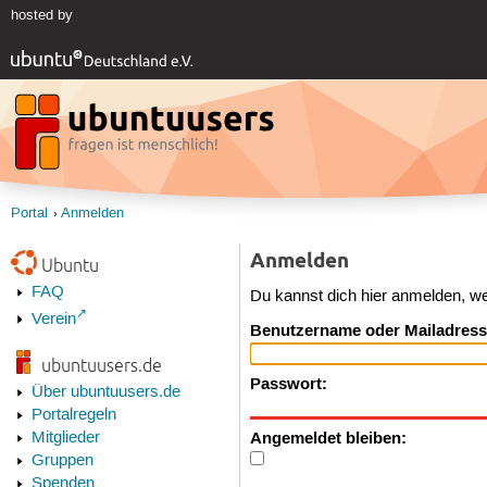
hosted by
Portal
Anmelden
Anmelden
Ubuntu
FAQ
Du kannst dich hier anmelden, w
Verein
Benutzername oder Mailadress
ubuntuusers.de
Passwort:
Über ubuntuusers.de
Portalregeln
Angemeldet bleiben:
Mitglieder
Gruppen
Spenden