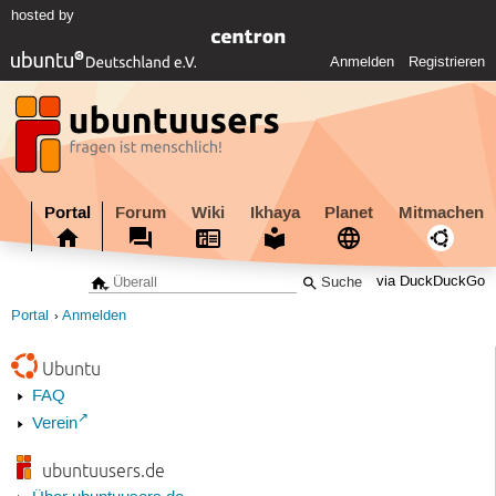
hosted by
Anmelden
Registrieren
Portal
Forum
Wiki
Ikhaya
Planet
Mitmachen
via DuckDuckGo
Portal
Anmelden
Ubuntu
FAQ
Verein
ubuntuusers.de