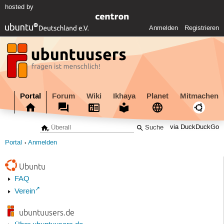
hosted by
Anmelden
Registrieren
Portal
Forum
Wiki
Ikhaya
Planet
Mitmachen
via DuckDuckGo
Portal
Anmelden
Ubuntu
FAQ
Verein
ubuntuusers.de