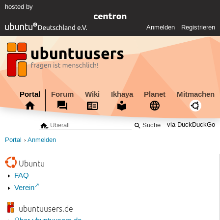
hosted by
Anmelden
Registrieren
Portal
Forum
Wiki
Ikhaya
Planet
Mitmachen
via DuckDuckGo
Portal
Anmelden
Ubuntu
FAQ
Verein
ubuntuusers.de