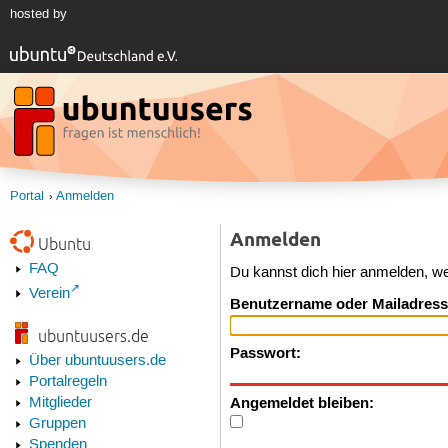
hosted by
Portal
Anmelden
Anmelden
Ubuntu
FAQ
Du kannst dich hier anmelden, w
Verein
Benutzername oder Mailadress
ubuntuusers.de
Passwort:
Über ubuntuusers.de
Portalregeln
Angemeldet bleiben:
Mitglieder
Gruppen
Spenden