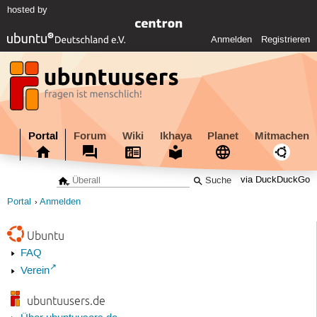
hosted by
Anmelden
Registrieren
Portal
Forum
Wiki
Ikhaya
Planet
Mitmachen
via DuckDuckGo
Portal
Anmelden
Ubuntu
FAQ
Verein
ubuntuusers.de