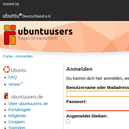
hosted by
Portal
Anmelden
Anmelden
Ubuntu
FAQ
Du kannst dich hier anmelden, w
Verein
Benutzername oder Mailadress
ubuntuusers.de
Passwort:
Über ubuntuusers.de
Portalregeln
Angemeldet bleiben:
Mitglieder
Gruppen
Spenden