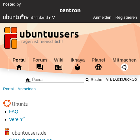
hosted by
Anmelden
Registrieren
Portal
Forum
Wiki
Ikhaya
Planet
Mitmachen
via DuckDuckGo
Portal
Anmelden
Ubuntu
FAQ
Verein
ubuntuusers.de