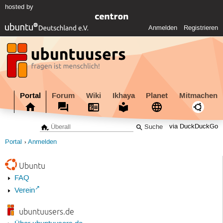
hosted by
Anmelden
Registrieren
Portal
Forum
Wiki
Ikhaya
Planet
Mitmachen
via DuckDuckGo
Portal
Anmelden
Ubuntu
FAQ
Verein
ubuntuusers.de