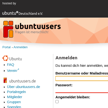
hosted by
Portal
Anmelden
Anmelden
Ubuntu
FAQ
Du kannst dich hier anmelden, w
Verein
Benutzername oder Mailadress
ubuntuusers.de
Passwort:
Über ubuntuusers.de
Portalregeln
Angemeldet bleiben:
Mitglieder
Gruppen
Spenden