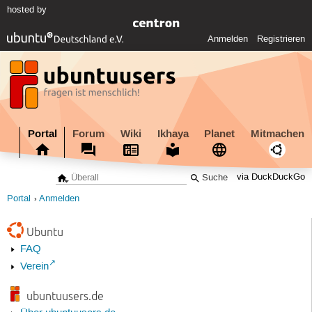
hosted by
Anmelden
Registrieren
Portal
Forum
Wiki
Ikhaya
Planet
Mitmachen
via DuckDuckGo
Portal
Anmelden
Ubuntu
FAQ
Verein
ubuntuusers.de