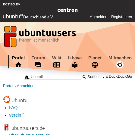
hosted by
Anmelden
Registrieren
Portal
Forum
Wiki
Ikhaya
Planet
Mitmachen
via DuckDuckGo
Portal
Anmelden
Ubuntu
FAQ
Verein
ubuntuusers.de