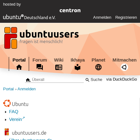
hosted by
Anmelden
Registrieren
Portal
Forum
Wiki
Ikhaya
Planet
Mitmachen
via DuckDuckGo
Portal
Anmelden
Ubuntu
FAQ
Verein
ubuntuusers.de