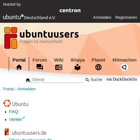
hosted by
Anmelden
Registrieren
Portal
Forum
Wiki
Ikhaya
Planet
Mitmachen
via DuckDuckGo
Portal
Anmelden
Ubuntu
FAQ
Verein
ubuntuusers.de