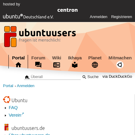
hosted by
Anmelden
Registrieren
Portal
Forum
Wiki
Ikhaya
Planet
Mitmachen
via DuckDuckGo
Portal
Anmelden
Ubuntu
FAQ
Verein
ubuntuusers.de