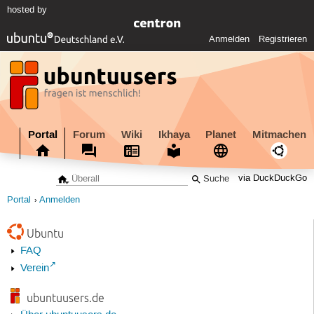
hosted by
Anmelden
Registrieren
Portal
Forum
Wiki
Ikhaya
Planet
Mitmachen
via DuckDuckGo
Portal
Anmelden
Ubuntu
FAQ
Verein
ubuntuusers.de