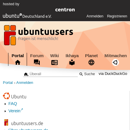
hosted by
Anmelden
Registrieren
Portal
Forum
Wiki
Ikhaya
Planet
Mitmachen
via DuckDuckGo
Portal
Anmelden
Ubuntu
FAQ
Verein
ubuntuusers.de