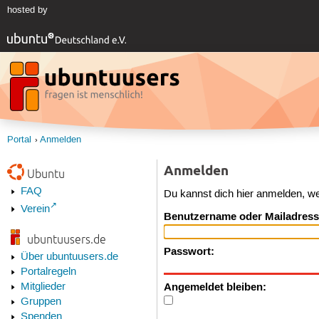
hosted by
Portal
Anmelden
Anmelden
Ubuntu
FAQ
Du kannst dich hier anmelden, w
Verein
Benutzername oder Mailadress
ubuntuusers.de
Passwort:
Über ubuntuusers.de
Portalregeln
Angemeldet bleiben:
Mitglieder
Gruppen
Spenden