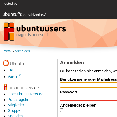
hosted by
Portal
Anmelden
Anmelden
Ubuntu
FAQ
Du kannst dich hier anmelden, w
Verein
Benutzername oder Mailadress
ubuntuusers.de
Passwort:
Über ubuntuusers.de
Portalregeln
Angemeldet bleiben:
Mitglieder
Gruppen
Spenden