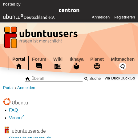
hosted by
Anmelden
Registrieren
Portal
Forum
Wiki
Ikhaya
Planet
Mitmachen
via DuckDuckGo
Portal
Anmelden
Ubuntu
FAQ
Verein
ubuntuusers.de