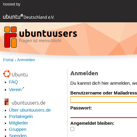
hosted by
Portal
Anmelden
Anmelden
Ubuntu
FAQ
Du kannst dich hier anmelden, w
Verein
Benutzername oder Mailadress
ubuntuusers.de
Passwort:
Über ubuntuusers.de
Portalregeln
Angemeldet bleiben:
Mitglieder
Gruppen
Spenden