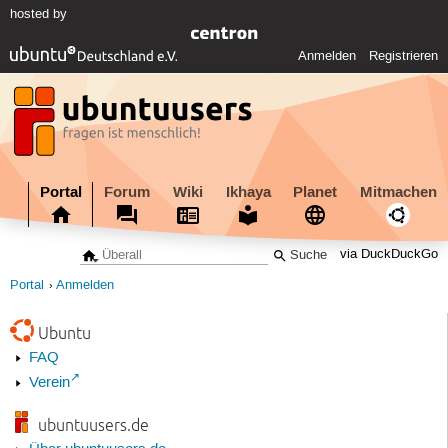
hosted by
Anmelden
Registrieren
Portal
Forum
Wiki
Ikhaya
Planet
Mitmachen
via DuckDuckGo
Portal
Anmelden
Ubuntu
FAQ
Verein
ubuntuusers.de