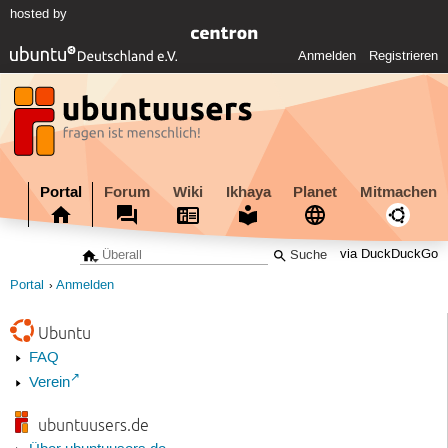
hosted by
Anmelden
Registrieren
Portal
Forum
Wiki
Ikhaya
Planet
Mitmachen
via DuckDuckGo
Portal
Anmelden
Ubuntu
FAQ
Verein
ubuntuusers.de