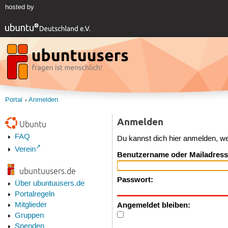
hosted by
Portal
Anmelden
Anmelden
Ubuntu
FAQ
Du kannst dich hier anmelden, w
Verein
Benutzername oder Mailadress
ubuntuusers.de
Passwort:
Über ubuntuusers.de
Portalregeln
Angemeldet bleiben:
Mitglieder
Gruppen
Spenden