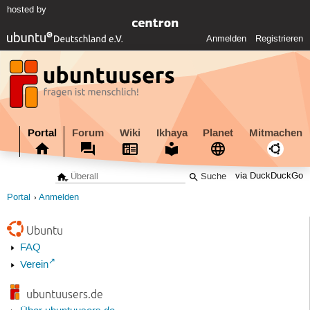
hosted by
Anmelden
Registrieren
Portal
Forum
Wiki
Ikhaya
Planet
Mitmachen
via DuckDuckGo
Portal
Anmelden
Ubuntu
FAQ
Verein
ubuntuusers.de