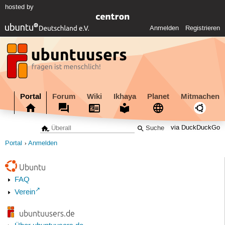
hosted by
Anmelden
Registrieren
Portal
Forum
Wiki
Ikhaya
Planet
Mitmachen
via DuckDuckGo
Portal
Anmelden
Ubuntu
FAQ
Verein
ubuntuusers.de