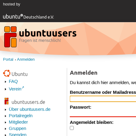
hosted by
Portal
Anmelden
Anmelden
Ubuntu
FAQ
Du kannst dich hier anmelden, w
Verein
Benutzername oder Mailadress
ubuntuusers.de
Passwort:
Über ubuntuusers.de
Portalregeln
Angemeldet bleiben:
Mitglieder
Gruppen
Spenden