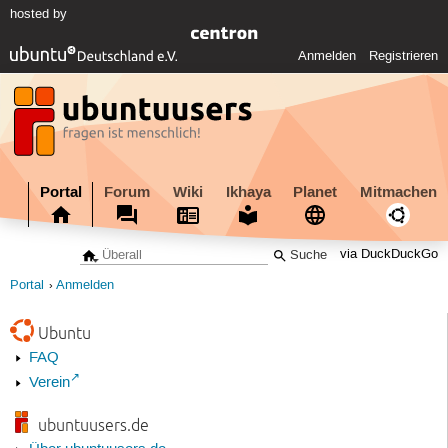
hosted by
Anmelden
Registrieren
Portal
Forum
Wiki
Ikhaya
Planet
Mitmachen
via DuckDuckGo
Portal
Anmelden
Ubuntu
FAQ
Verein
ubuntuusers.de