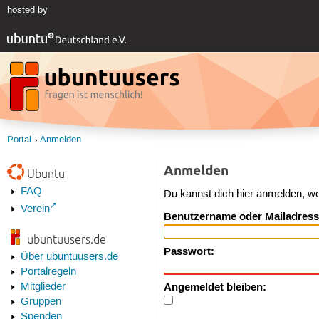
hosted by
Portal
Anmelden
Anmelden
Ubuntu
FAQ
Du kannst dich hier anmelden, w
Verein
Benutzername oder Mailadress
ubuntuusers.de
Passwort:
Über ubuntuusers.de
Portalregeln
Angemeldet bleiben:
Mitglieder
Gruppen
Spenden