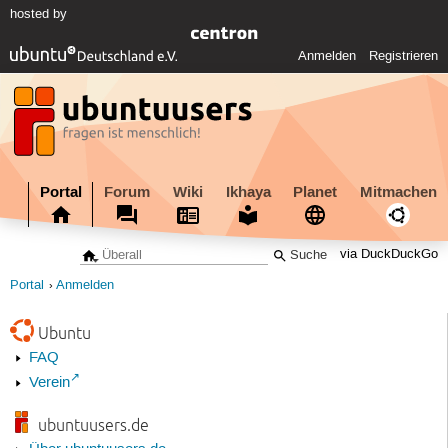
hosted by
Anmelden
Registrieren
Portal
Forum
Wiki
Ikhaya
Planet
Mitmachen
via DuckDuckGo
Portal
Anmelden
Ubuntu
FAQ
Verein
ubuntuusers.de