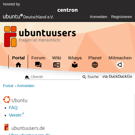
hosted by
Anmelden
Registrieren
Portal
Forum
Wiki
Ikhaya
Planet
Mitmachen
via DuckDuckGo
Portal
Anmelden
Ubuntu
FAQ
Verein
ubuntuusers.de