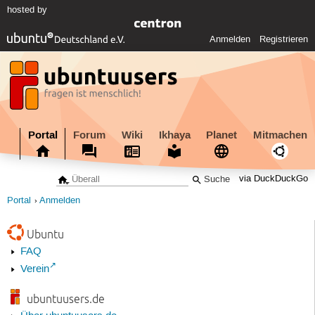
hosted by
Anmelden
Registrieren
Portal
Forum
Wiki
Ikhaya
Planet
Mitmachen
via DuckDuckGo
Portal
Anmelden
Ubuntu
FAQ
Verein
ubuntuusers.de