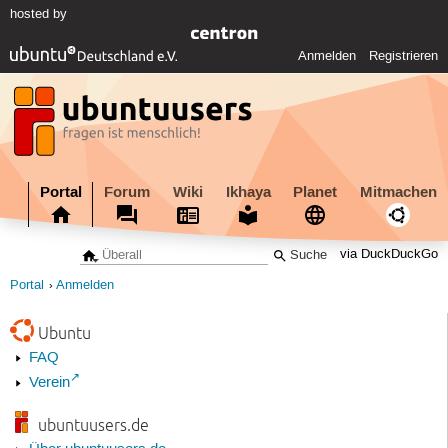
hosted by
Anmelden
Registrieren
Portal
Forum
Wiki
Ikhaya
Planet
Mitmachen
via DuckDuckGo
Portal
Anmelden
Ubuntu
FAQ
Verein
ubuntuusers.de