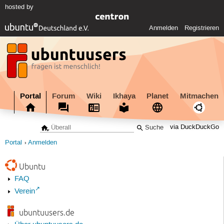
hosted by
Anmelden
Registrieren
Portal
Forum
Wiki
Ikhaya
Planet
Mitmachen
via DuckDuckGo
Portal
Anmelden
Ubuntu
FAQ
Verein
ubuntuusers.de