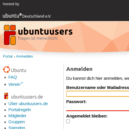
hosted by
Portal
Anmelden
Anmelden
Ubuntu
FAQ
Du kannst dich hier anmelden, w
Verein
Benutzername oder Mailadress
ubuntuusers.de
Passwort:
Über ubuntuusers.de
Portalregeln
Angemeldet bleiben:
Mitglieder
Gruppen
Spenden