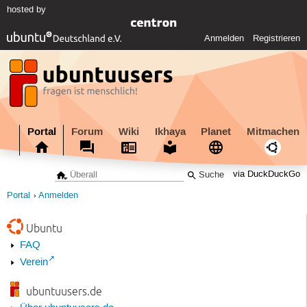
hosted by
Anmelden
Registrieren
Portal
Forum
Wiki
Ikhaya
Planet
Mitmachen
via DuckDuckGo
Portal
Anmelden
Ubuntu
FAQ
Verein
ubuntuusers.de