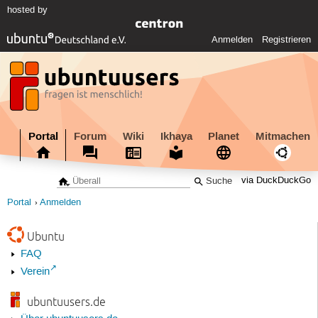
hosted by
Anmelden
Registrieren
Portal
Forum
Wiki
Ikhaya
Planet
Mitmachen
via DuckDuckGo
Portal
Anmelden
Ubuntu
FAQ
Verein
ubuntuusers.de