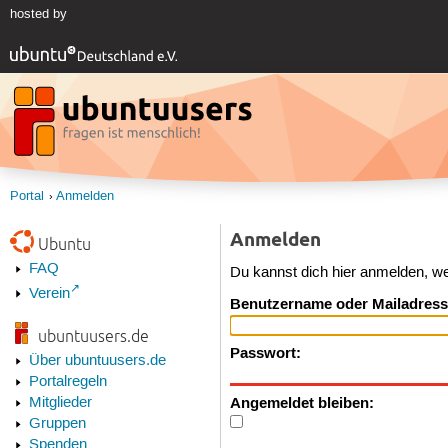
hosted by
Portal
Anmelden
Anmelden
Ubuntu
FAQ
Du kannst dich hier anmelden, w
Verein
Benutzername oder Mailadress
ubuntuusers.de
Passwort:
Über ubuntuusers.de
Portalregeln
Angemeldet bleiben:
Mitglieder
Gruppen
Spenden