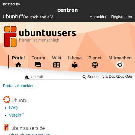
hosted by
Anmelden
Registrieren
Portal
Forum
Wiki
Ikhaya
Planet
Mitmachen
via DuckDuckGo
Portal
Anmelden
Ubuntu
FAQ
Verein
ubuntuusers.de