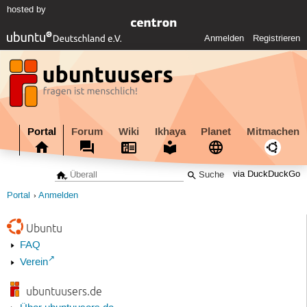
hosted by
Anmelden
Registrieren
Portal
Forum
Wiki
Ikhaya
Planet
Mitmachen
via DuckDuckGo
Portal
Anmelden
Ubuntu
FAQ
Verein
ubuntuusers.de