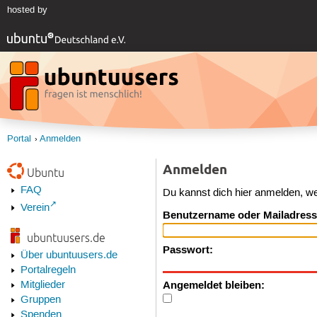
hosted by
Portal
Anmelden
Anmelden
Ubuntu
FAQ
Du kannst dich hier anmelden, w
Verein
Benutzername oder Mailadress
ubuntuusers.de
Passwort:
Über ubuntuusers.de
Portalregeln
Angemeldet bleiben:
Mitglieder
Gruppen
Spenden