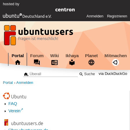
hosted by
Anmelden
Registrieren
Portal
Forum
Wiki
Ikhaya
Planet
Mitmachen
via DuckDuckGo
Portal
Anmelden
Ubuntu
FAQ
Verein
ubuntuusers.de