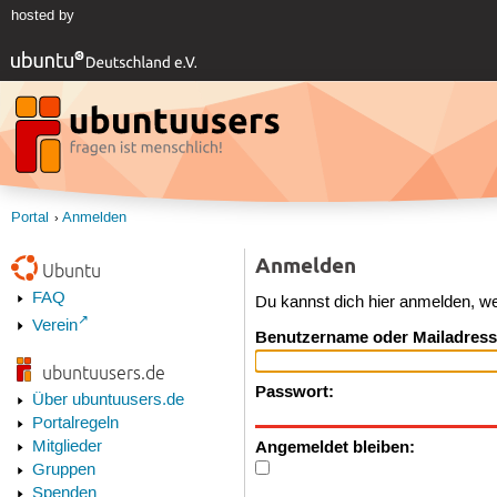
hosted by
Portal
Anmelden
Anmelden
Ubuntu
FAQ
Du kannst dich hier anmelden, w
Verein
Benutzername oder Mailadress
ubuntuusers.de
Passwort:
Über ubuntuusers.de
Portalregeln
Angemeldet bleiben:
Mitglieder
Gruppen
Spenden