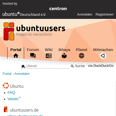
hosted by
Anmelden
Registrieren
Portal
Forum
Wiki
Ikhaya
Planet
Mitmachen
via DuckDuckGo
Portal
Anmelden
Ubuntu
FAQ
Verein
ubuntuusers.de