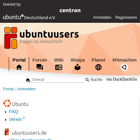
hosted by
Anmelden
Registrieren
Portal
Forum
Wiki
Ikhaya
Planet
Mitmachen
via DuckDuckGo
Portal
Anmelden
Ubuntu
FAQ
Verein
ubuntuusers.de