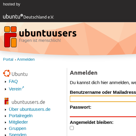
hosted by
Portal
Anmelden
Anmelden
Ubuntu
FAQ
Du kannst dich hier anmelden, w
Verein
Benutzername oder Mailadress
ubuntuusers.de
Passwort:
Über ubuntuusers.de
Portalregeln
Angemeldet bleiben:
Mitglieder
Gruppen
Spenden