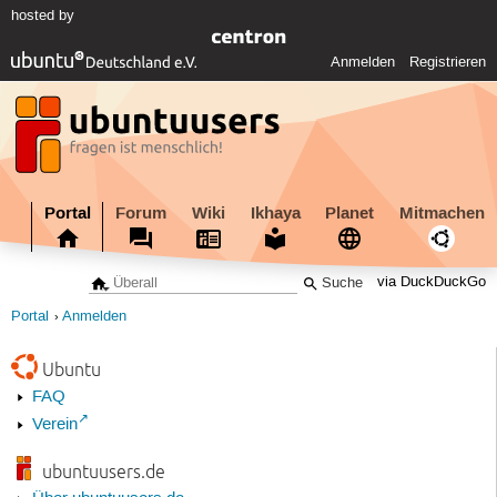
hosted by
Anmelden
Registrieren
Portal
Forum
Wiki
Ikhaya
Planet
Mitmachen
via DuckDuckGo
Portal
Anmelden
Ubuntu
FAQ
Verein
ubuntuusers.de