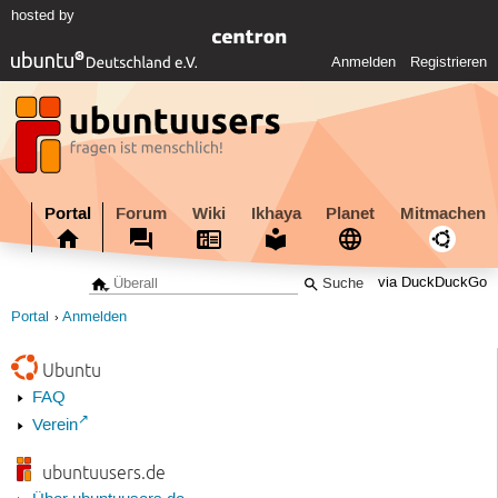
hosted by
Anmelden
Registrieren
Portal
Forum
Wiki
Ikhaya
Planet
Mitmachen
via DuckDuckGo
Portal
Anmelden
Ubuntu
FAQ
Verein
ubuntuusers.de